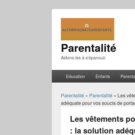
Parentalité
Aidons-les à s'épanouir
Menu
Education
Enfants
Parenta
principal
Parentalité
»
Parentalité
» Les vête
adéquate pour vos soucis de port
Les vêtements po
: la solution adé