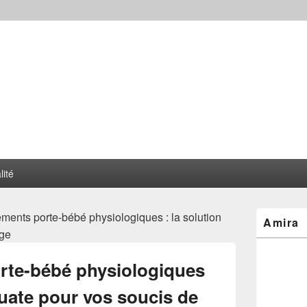
lité
Zone
ments porte-bébé physiologiques : la solution
Amira
principale
age
de
widget
pour
rte-bébé physiologiques
la
barre
quate pour vos soucis de
latérale