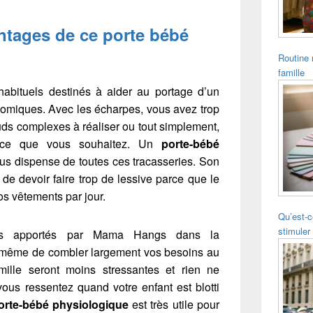
ntages de ce porte bébé
Routine 
famille
habituels destinés à aider au portage d’un
omiques. Avec les écharpes, vous avez trop
ds complexes à réaliser ou tout simplement,
à ce que vous souhaitez. Un
porte-bébé
ous dispense de toutes ces tracasseries. Son
e de devoir faire trop de lessive parce que le
vos vêtements par jour.
Qu’est-c
stimuler 
ts apportés par Mama Hangs dans la
 à même de combler largement vos besoins au
mille seront moins stressantes et rien ne
 vous ressentez quand votre enfant est blotti
orte-bébé physiologique
est très utile pour