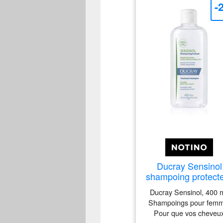
-
Ducray Sensinol
shampoing protect
et apaisant
Ducray Sensinol, 400 m
physiologique 400 
Shampoings pour femm
Pour que vos cheveu