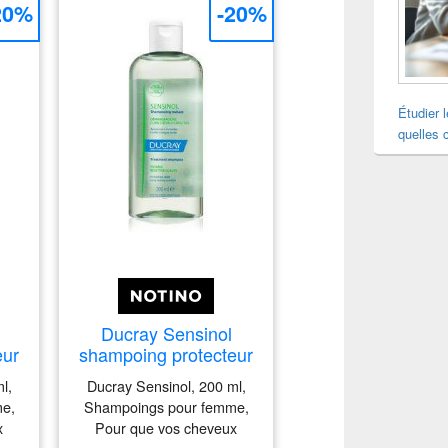
20%
-20%
Étudier 
quelles 
Ducray Sensinol
eur
shampoing protecteur
et apaisant
l,
Ducray Sensinol, 200 ml,
ml
physiologique 200 ml
e,
Shampoings pour femme,
x
Pour que vos cheveux