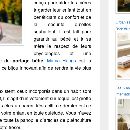
conçu pour aider les mères
à garder leur enfant tout en
bénéficiant du confort et de
Organisa
la sécurité qu’elles
repères 
souhaitent. Il est fait pour
garantir au bébé et à sa
mère le respect de leurs
physiologies et une
ère de
portage bébé
.
Mama Hangs
est la
ce bijou innovant afin de rendre la vie plus
Les 5 me
istent, ceux incorporés dans un habit sont
internat
, il s’agit d’un vêtement sur lequel est greffé
s êtes un parent très actif, ce dernier est ce
ec votre enfant en toute quiétude. Vous n’avez
e toute la panoplie d’articles de puériculture
tre trésor.