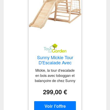
Sunny Mickie Tour
D'Escalade Avec
Toboggan, Balançoire
Mickie, la tour d'escalade
Et Échelle De Corde
en bois avec toboggan et
En Bois Naturel
balançoire de chez Sunny
Structure D'Escalade
offre aux petits un excellent
D'Intérieur Pour
299,00 €
moyen de développer leurs
Enfants Avec
capacités motrices. Inspiré
Toboggan Réversible
de la philosophie
Jouet Montessori
Montessori, ce jouet