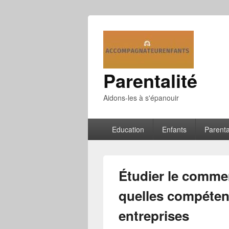
Parentalité
Aidons-les à s'épanouir
Menu
Education
Enfants
Parenta
principal
Étudier le commer
quelles compéten
entreprises