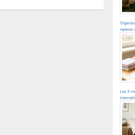
Organisa
repères 
Les 5 me
internat