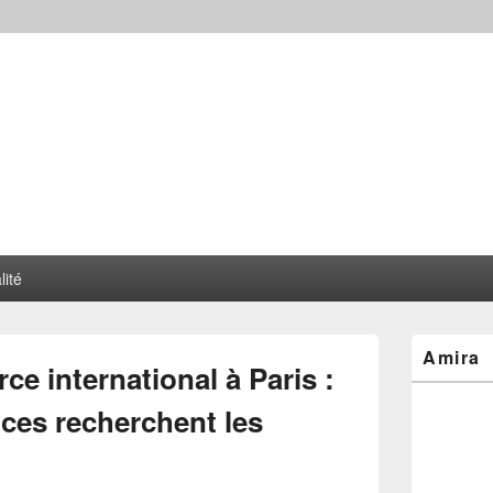
lité
Zone
Amira
principale
ce international à Paris :
de
widget
ces recherchent les
pour
la
barre
latérale