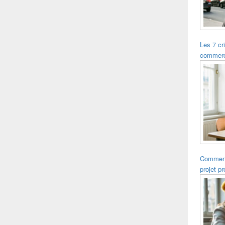
Les 7 cr
commerce
Comment 
projet p